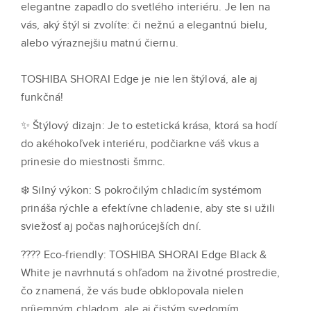
elegantne zapadlo do svetlého interiéru. Je len na
vás, aký štýl si zvolíte: či nežnú a elegantnú bielu,
alebo výraznejšiu matnú čiernu.
TOSHIBA SHORAI Edge je nie len štýlová, ale aj
funkčná!
✨ Štýlový dizajn: Je to estetická krása, ktorá sa hodí
do akéhokoľvek interiéru, podčiarkne váš vkus a
prinesie do miestnosti šmrnc.
❄️ Silný výkon: S pokročilým chladicím systémom
prináša rýchle a efektívne chladenie, aby ste si užili
sviežosť aj počas najhorúcejších dní.
???? Eco-friendly: TOSHIBA SHORAI Edge Black &
White je navrhnutá s ohľadom na životné prostredie,
čo znamená, že vás bude obklopovala nielen
príjemným chladom, ale aj čistým svedomím.