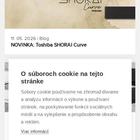
11. 05. 2026 | Blog
NOVINKA: Toshiba SHORAI Curve
O súboroch cookie na tejto
stránke
Súbory cookie používame na zhromažďovanie
a analýzu informácií o výkone a používaní
stránok, na poskytovanie funkcií sociálnych
médií a na vylepšenie a prispôsobenie obsahu
21. 04. 2026 | Blog
a reklám.
Spoznajte prémiové novinky Samsung WindFree™
Viac informácií
Première a Première+