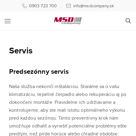
0903 723 700
info@msdcompany.sk
Servis
Predsezónny servis
Naša služba nekončí inštaláciou. Staráme sa o vašu
klimatizáciu, tepelné čerpadlo alebo rekuperáciu aj po
dokončení montáže. Pravidelne ich udržiavame a
kontrolujeme, aby ste mali istotu optimálneho výkonu
pred každou sezónou. Tento preventívny krok nám
umožňuje odhaliť a vyriešiť potenciálne problémy ešte
predtým, než príde horúce alebo chladné obdobie.