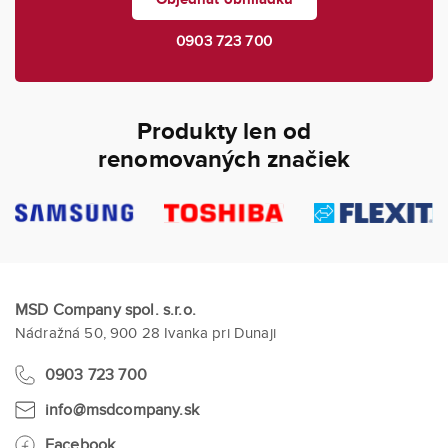
0903 723 700
Produkty len od
renomovaných značiek
MSD Company spol. s.r.o.
Nádražná 50, 900 28 Ivanka pri Dunaji
0903 723 700
info@msdcompany.sk
Facebook