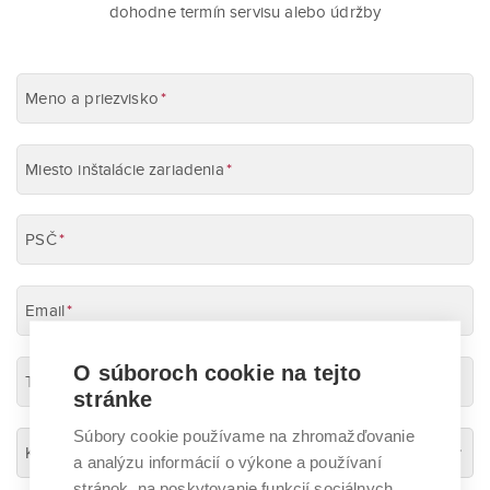
dohodne termín servisu alebo údržby
Meno a priezvisko
Miesto inštalácie zariadenia
PSČ
Email
O súboroch cookie na tejto
Telefón
stránke
Súbory cookie používame na zhromažďovanie
keyboard_arrow_down
a analýzu informácií o výkone a používaní
stránok, na poskytovanie funkcií sociálnych