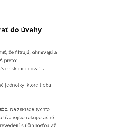
rať do úvahy
ť, že filtrujú, ohrievajú a
A preto:
právne skombinovať s
é jednotky, ktoré treba
sôb.
Na základe týchto
oužívanejšie rekuperačné
revedení s účinnosťou až