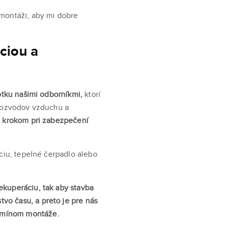
 montáži, aby mi dobre
ciou a
notku našimi odborníkmi,
ktorí
 rozvodov vzduchu a
m krokom pri zabezpečení
ciu, tepelné čerpadlo alebo
ekuperáciu, tak aby stavba
vo času, a preto je pre nás
ermínom montáže.