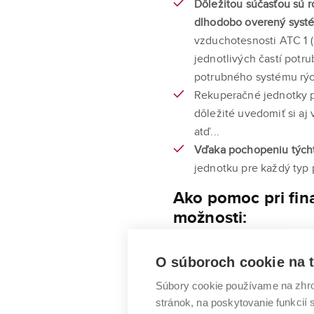
Dôležitou súčasťou sú r
dlhodobo overený sys
vzduchotesnosti ATC 1 (
jednotlivých častí pot
potrubného systému rých
Rekuperačné jednotky 
dôležité uvedomiť si aj
atď...
Vďaka pochopeniu tých
jednotku pre každý typ 
Ako pomoc pri fi
možnosti:
Ak uvažujete o kúpe rekupe
O súboroch cookie na t
bez výrazného zaťaženia váš
s r. o. ponúka našim zákazn
Súbory cookie používame na zhro
fotovoltiky vrátane financov
stránok, na poskytovanie funkcií