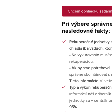
Chcem obhliadku zadar
Pri výbere správn
nasledovné fakty:
Rekuperačné jednotky slú
chladia iba vzduch, kto
- Na vykurovanie
musíte
rekuperáciou.
- Ak by sme potrebovali
správne skombinovať s 
Tieto informácie
sú veľ
Typ a výkon rekuperačne
informácií náš odborník
jednotky sú v centráln
95%