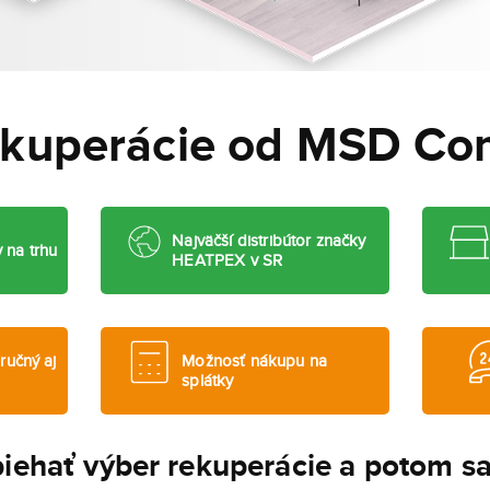
ekuperácie od MSD C
Najväčší distribútor značky
 na trhu
HEATPEX v SR
ručný aj
Možnosť nákupu na
splátky
biehať výber rekuperácie a potom 