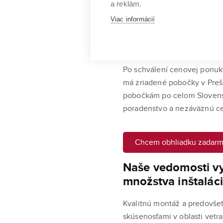
a reklám.
Možnosti financovania
Viac informácií
2. Inštalujeme 
Po schválení cenovej ponuky
má zriadené pobočky v Preš
pobočkám po celom Slovensku
poradenstvo a nezáväznú ce
Chcem obhliadku zadar
Naše vedomosti vy
množstva inštaláci
Kvalitnú montáž a predovšet
skúsenosťami v oblasti vetr