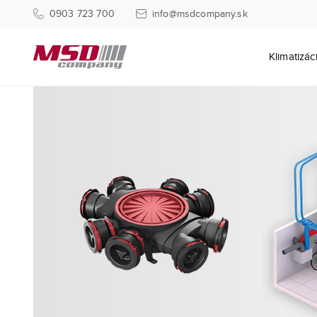
0903 723 700
info@msdcompany.sk
Klimatizác