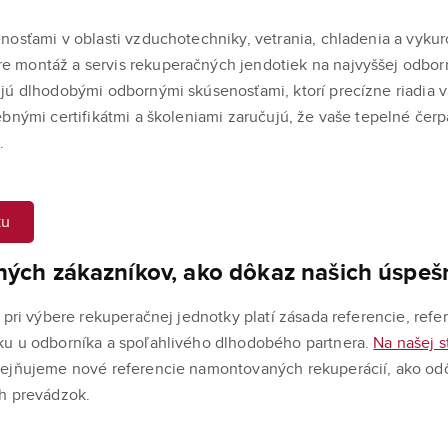
nosťami v oblasti vzduchotechniky, vetrania, chladenia a vyku
 montáž a servis rekuperačných jendotiek na najvyššej odborn
jú dlhodobými odbornými skúsenosťami, ktorí precízne riadia va
ebnými certifikátmi a školeniami zaručujú, že vaše tepelné čer
.
ku
ných zákazníkov, ako dôkaz našich úspešn
 pri výbere rekuperačnej jednotky platí zásada referencie, refer
ku u odborníka a spoľahlivého dlhodobého partnera.
Na našej 
ejňujeme nové referencie namontovaných rekuperácií, ako odô
ch prevádzok.