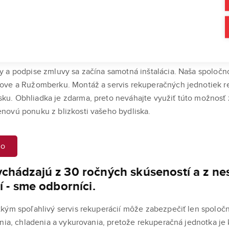
rekuperácie po celom Slovensku
 a podpise zmluvy sa začína samotná inštalácia. Naša spoločnosť
ove a Ružomberku. Montáž a servis rekuperačných jednotiek r
. Obhliadka je zdarma, preto neváhajte využiť túto možnosť z
novú ponuku z blizkosti vašeho bydliska.
mo
chádzajú z 30 ročných skúseností a z n
í - sme odborníci.
kým spoľahlivý servis rekuperácií môže zabezpečiť len spoloč
ania, chladenia a vykurovania, pretože rekuperačná jednotka j