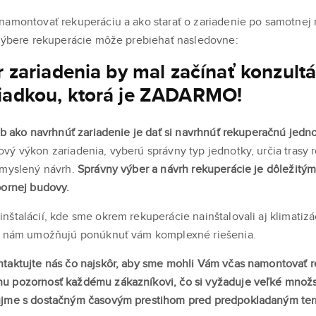
namontovať rekuperáciu a ako starať o zariadenie po samotnej
 výbere rekuperácie môže prebiehať nasledovne:
r zariadenia by mal začínať konzultá
iadkou, ktorá je ZADARMO!
sob ako navrhnúť zariadenie je dať si navrhnúť rekuperačnú jed
vý výkon zariadenia, vyberú správny typ jednotky, určia trasy
emyslený návrh.
Správny výber a návrh rekuperácie je dôležitý
pornej budovy.
nštalácií, kde sme okrem rekuperácie nainštalovali aj klimatizá
ti nám umožňujú ponúknuť vám komplexné riešenia.
taktujte nás čo najskôr, aby sme mohli Vám včas namontovať r
u pozornosť každému zákazníkovi, čo si vyžaduje veľké množst
áujme s dostačným časovým prestihom pred predpokladaným t