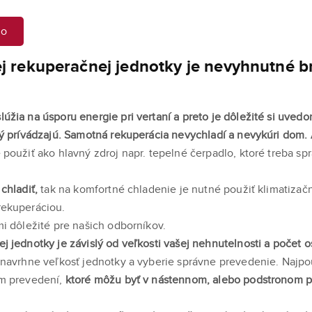
mo
ej rekuperačnej jednotky je nevyhnutné b
žia na úsporu energie pri vertaní a preto je dôležité si uvedomi
rý prívádzajú. Samotná rekuperácia nevychladí a nevykúri dom. 
 použiť ako hlavný zdroj napr. tepelné čerpadlo, ktoré treba s
 chladiť,
tak na komfortné chladenie je nutné použiť klimatizačn
rekuperáciou.
mi dôležité pre našich odborníkov.
j jednotky je závislý od veľkosti vašej nehnutelnosti a počet o
 navrhne veľkosť jednotky a vyberie správne prevedenie. Najp
om prevedení,
ktoré môžu byť v nástennom, alebo podstronom p