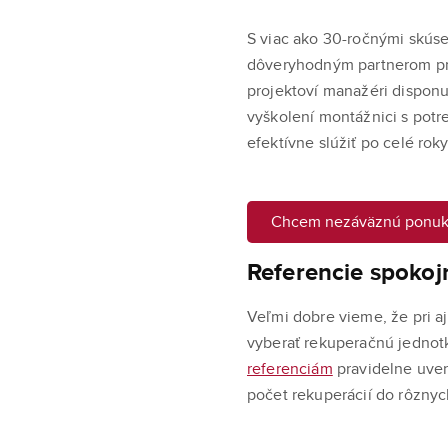
S viac ako 30-ročnými skúse
dôveryhodným partnerom pre
projektoví manažéri disponu
vyškolení montážnici s potr
efektívne slúžiť po celé roky
Chcem nezáväznú ponu
Referencie spokoj
Veľmi dobre vieme, že pri aj
vyberať rekuperačnú jednot
referenciám
pravidelne uver
počet rekuperácií do rôzny