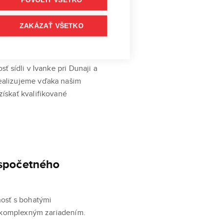
POVOLIŤ VŠETKO
ZAKÁZAŤ VŠETKO
 sídli v Ivanke pri Dunaji a
ealizujeme vďaka našim
ískať kvalifikované
espočetného
nosť s bohatými
e komplexným zariadením.