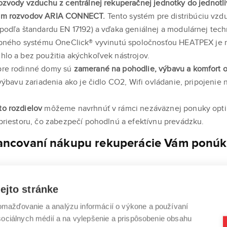
ozvody vzduchu z centrálnej rekuperačnej jednotky do jednotl
tém rozvodov ARIA CONNECT.
Tento systém pre distribúciu vzd
podľa štandardu EN 17192) a vďaka geniálnej a modulárnej tech
rubného systému OneClick® vyvinutú spoločnosťou HEATPEX je mo
lo a bez použitia akýchkoľvek nástrojov.
pre rodinné domy sú
zamerané na pohodlie, výbavu a komfort 
 výbavu zariadenia ako je čidlo CO2, Wifi ovládanie, pripojenie
to rozdielov
môžeme navrhnúť v rámci nezáväznej ponuky opt
priestoru, čo zabezpečí pohodlnú a efektívnu prevádzku.
nancovaní nákupu rekuperácie Vám ponú
rácie môžete zvážiť rôzne možnosti financovania, ktoré vám u
ejto stránke
ho rozpočtu, ktoré môžu byť prekážkou pri realizácií. Naša s
íkom rôzne možnosti financovania pre klimatizácie, tepelné čer
mažďovanie a analýzu informácií o výkone a používaní
ania aj ich kombinácií.
 sociálnych médií a na vylepšenie a prispôsobenie obsahu