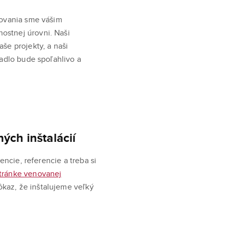
rovania sme vášim
ostnej úrovni. Naši
še projekty, a naši
padlo bude spoľahlivo a
ých inštalácií
encie, referencie a treba si
stránke venovanej
kaz, že inštalujeme veľký