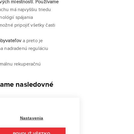
ivých miestností. Používame
uchu má najvyššiu triedu
nológií spájania
žné pripojiť všetky časti
obyvateľov
a preto je
 na nadradenú reguláciu
imálnu rekuperačnú
kame nasledovné
možnia dosiahnuť vaše ciele
poločnosť MSD Company spol.
Nastavenia
padlá, rekuperácie,