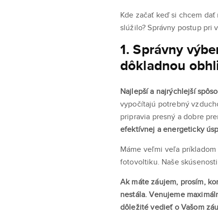
Kde začať keď si chcem dať 
slúžilo? Správny postup pri
1. Správny výbe
dôkladnou obhl
Najlepší a najrýchlejší spô
vypočítajú potrebný vzducho
pripravia presný a dobre pr
efektívnej a energeticky ús
Máme veľmi veľa príkladom i
fotovoltiku. Naše skúsenos
Ak máte záujem, prosím, kon
nestála. Venujeme maximáln
dôležité vedieť o Vašom z