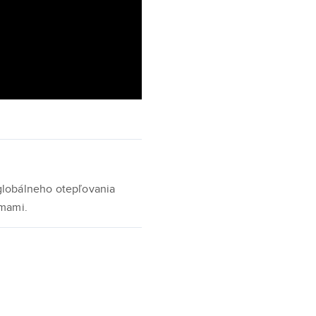
lobálneho otepľovania
rmami.