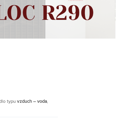
dlo typu
vzduch – voda
,