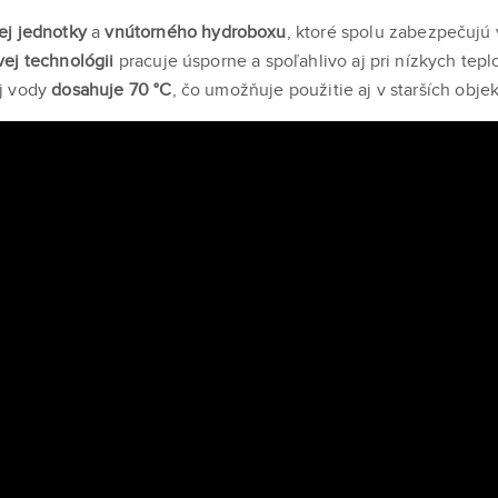
ej jednotky
a
vnútorného hydroboxu
, ktoré spolu zabezpečujú 
vej technológii
pracuje úsporne a spoľahlivo aj pri nízkych tepl
j vody
dosahuje 70 °C
, čo umožňuje použitie aj v starších objek