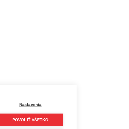
Nastavenia
spoľahlivý výkon, úsporu
POVOLIŤ VŠETKO