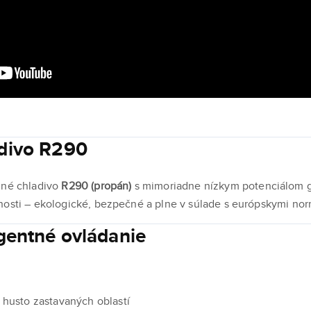
adivo R290
dné chladivo
R290 (propán)
s mimoriadne nízkym potenciálom g
nosti – ekologické, bezpečné a plne v súlade s európskymi no
igentné ovládanie
 husto zastavaných oblastí