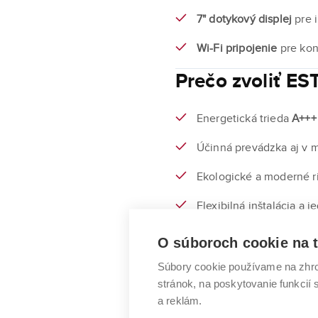
7" dotykový displej
pre i
Wi-Fi pripojenie
pre kon
Prečo zvoliť ES
Energetická trieda
A+++
Účinná prevádzka aj v 
Ekologické a moderné r
Flexibilná inštalácia a
O súboroch cookie na t
Toshiba ESTIA Bi-Bloc R290
Súbory cookie používame na zhro
energie a maximálny komfor
stránok, na poskytovanie funkcií
a reklám.
Zobraziť detaily produkt