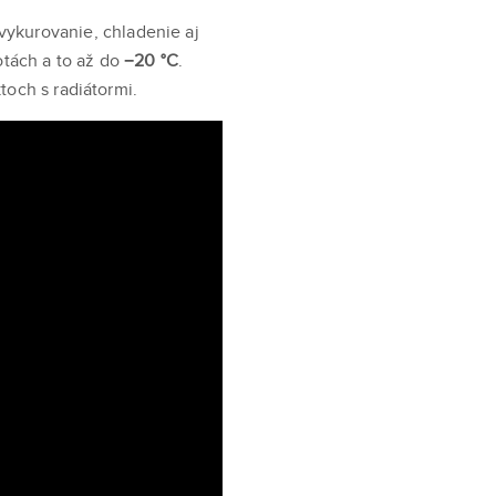
vykurovanie, chladenie aj
otách a to až do
−20 °C
.
toch s radiátormi.