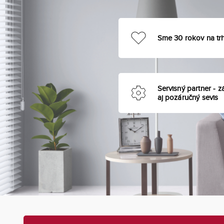
Sme 30 rokov na tr
Servisný partner - z
aj pozáručný sevis