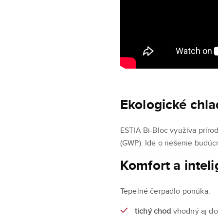
Ekologické chl
ESTIA Bi-Bloc využíva príro
(GWP). Ide o riešenie budúc
Komfort a intel
Tepelné čerpadlo ponúka:
tichý chod
vhodný aj do