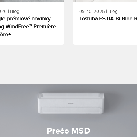
026 | Blog
09. 10. 2025 | Blog
te prémiové novinky
Toshiba ESTIA Bi-Bloc 
g WindFree™ Première
ière+
Prečo MSD