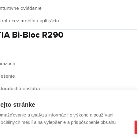
ntuitívne ovládanie
trolu cez mobilnú aplikáciu
TIA Bi-Bloc R290
mrazoch
iešenie
 jednoduchá obsluha
ejto stránke
je ideálnou voľbou pre novostavby aj rekonštrukcie – prináša 
mažďovanie a analýzu informácií o výkone a používaní
t v každej domácnosti.
 sociálnych médií a na vylepšenie a prispôsobenie obsahu
u