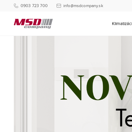
0903 723 700
info@msdcompany.sk
Klimatizác