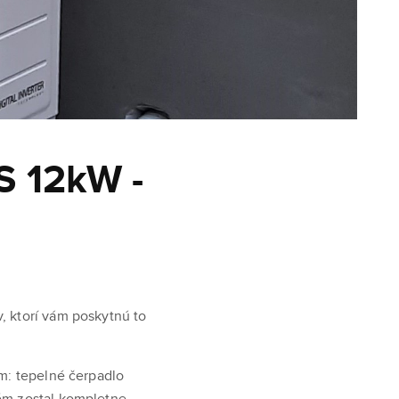
 12kW -
, ktorí vám poskytnú to
ém: tepelné čerpadlo
tém zostal kompletne