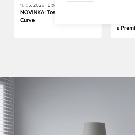
11. 05. 2026 | Blog
21. 04. 2
NOVINKA: Toshiba SHORAI
Spoznaj
Curve
Samsun
a Prem