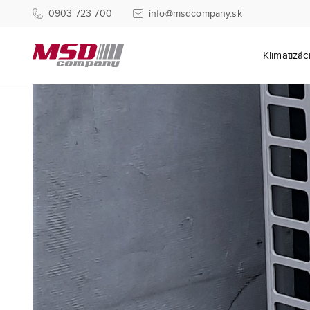
0903 723 700
info@msdcompany.sk
Klimatizác