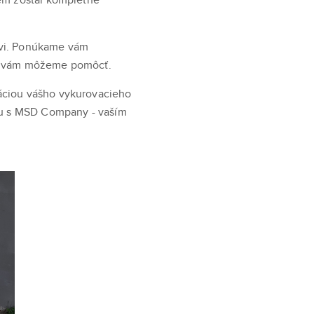
ovi. Ponúkame vám
ako vám môžeme pomôcť.
áciou vášho vykurovacieho
oru s MSD Company - vaším