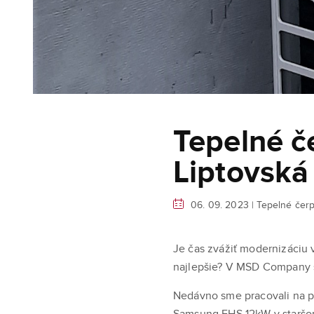
Tepelné 
Liptovská
06. 09. 2023 |
Tepelné čerp
Je čas zvážiť modernizáciu 
najlepšie? V MSD Company s
Nedávno sme pracovali na pr
Samsung EHS 12kW v staršom