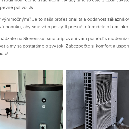
pevné palivo. ♨️
výnimočnými? Je to naša profesionalita a oddanosť zákazník
ovú ponuku, aby sme vám poskytli presné informácie o tom, 
chádzate na Slovensku, sme pripravení vám pomôcť s moderniz
ovať a my sa postaráme o zvyšok. Zabezpečte si komfort a úsp
adlá!