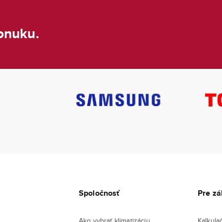
onuku.
Spoločnosť
Pre zá
Ako vybrať klimatizáciu
Kalkula