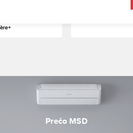
026 | Blog
09. 10. 2025 | Blog
te prémiové novinky
Toshiba ESTIA Bi-Bloc 
g WindFree™ Première
ière+
Prečo MSD