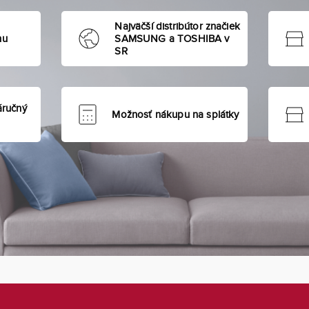
Najväčší distribútor značiek
hu
SAMSUNG a TOSHIBA v
SR
áručný
Možnosť nákupu na splátky