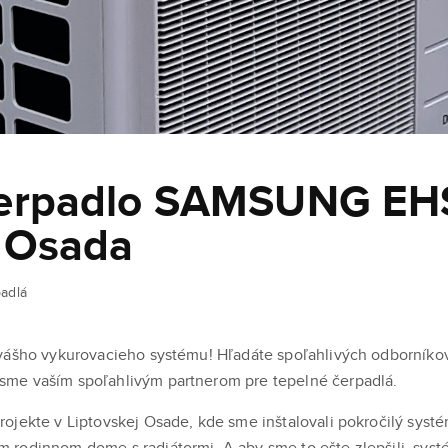
čerpadlo SAMSUNG EHS
 Osada
adlá
vášho vykurovacieho systému! Hľadáte spoľahlivých odborníkov
me vaším spoľahlivým partnerom pre tepelné čerpadlá.
ojekte v Liptovskej Osade, kde sme inštalovali pokročilý syst
 rodinnom dome s radiátormi. A aby sme to ešte zlepšili, sys