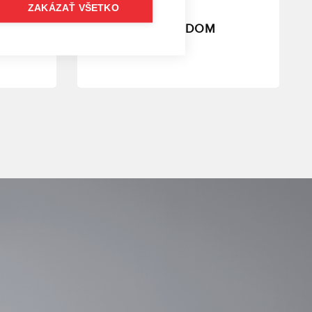
ZAKÁZAŤ VŠETKO
23. 09. 2025 | Blog
R290
Dotácia OBNOV DOM