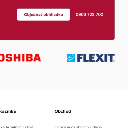
Objednať obhliadku
0903 723 700
kazníka
Obchod
čka tepelných strát
Ochrana osobných údajov