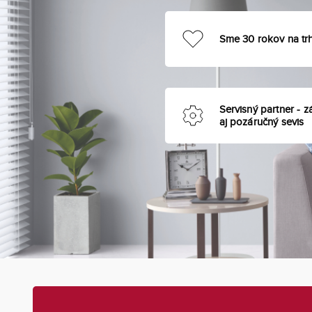
Sme 30 rokov na tr
Servisný partner - z
aj pozáručný sevis