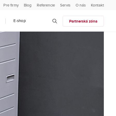
Pre firmy
Blog
Referencie
Servis
O nás
Kontakt
E-shop
Partnerská zóna