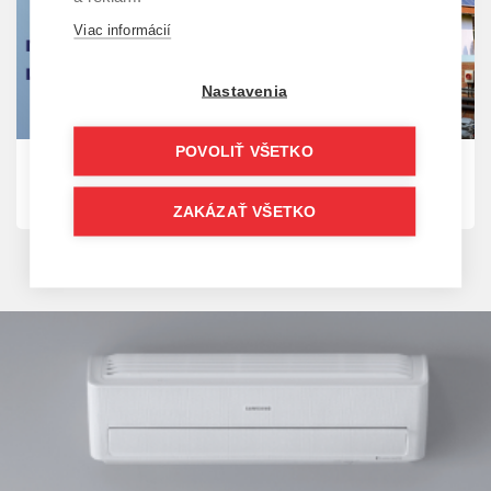
Viac informácií
Nastavenia
POVOLIŤ VŠETKO
23. 09. 2025 | Blog
Dotácia OBNOV DOM
ZAKÁZAŤ VŠETKO