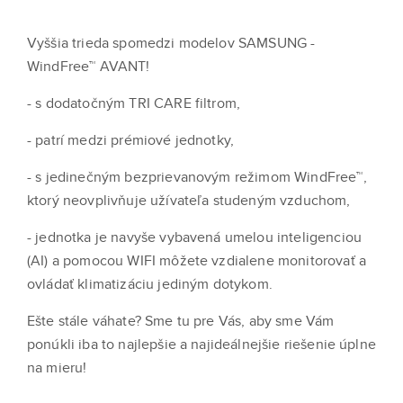
Vyššia trieda spomedzi modelov SAMSUNG -
WindFree™ AVANT!
- s dodatočným TRI CARE filtrom,
- patrí medzi prémiové jednotky,
- s jedinečným bezprievanovým režimom WindFree™,
ktorý neovplivňuje užívateľa studeným vzduchom,
- jednotka je navyše vybavená umelou inteligenciou
(AI) a pomocou WIFI môžete vzdialene monitorovať a
ovládať klimatizáciu jediným dotykom.
Ešte stále váhate? Sme tu pre Vás, aby sme Vám
ponúkli iba to najlepšie a najideálnejšie riešenie úplne
na mieru!