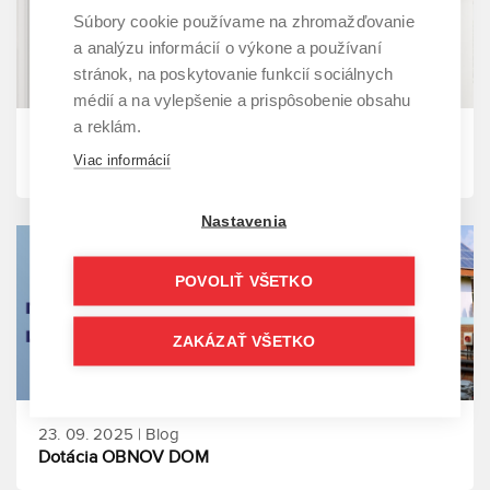
Súbory cookie používame na zhromažďovanie
a analýzu informácií o výkone a používaní
stránok, na poskytovanie funkcií sociálnych
médií a na vylepšenie a prispôsobenie obsahu
a reklám.
09. 10. 2025 | Blog
Viac informácií
Toshiba ESTIA Bi-Bloc R290
Nastavenia
POVOLIŤ VŠETKO
ZAKÁZAŤ VŠETKO
23. 09. 2025 | Blog
Dotácia OBNOV DOM