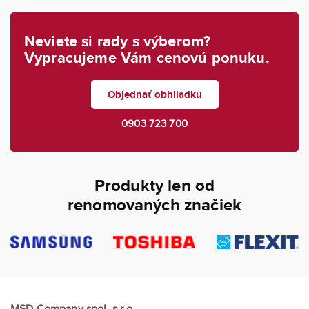
Neviete si rady s výberom?
Vypracujeme Vám cenovú ponuku.
Objednať obhliadku
0903 723 700
Produkty len od
renomovaných značiek
MSD Company spol. s.r.o.