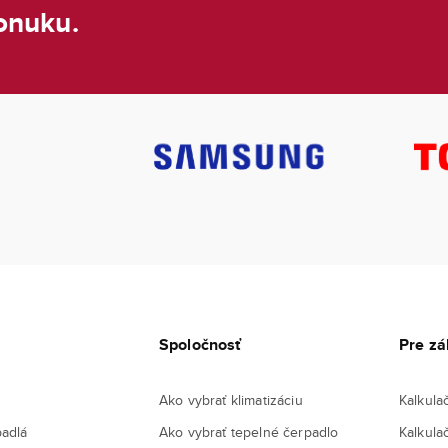
onuku.
Spoločnosť
Pre zá
Ako vybrať klimatizáciu
Kalkula
padlá
Ako vybrať tepelné čerpadlo
Kalkula