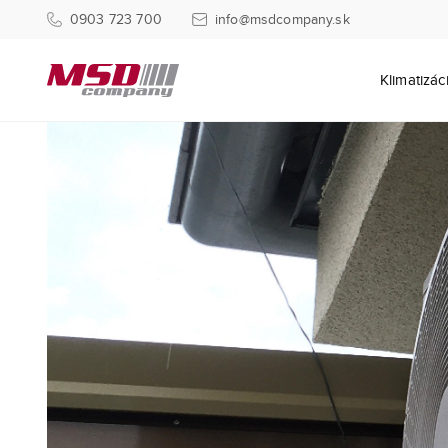
0903 723 700
info@msdcompany.sk
Klimatizác