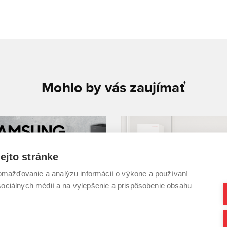
Mohlo by vás zaujímať
ejto stránke
mažďovanie a analýzu informácií o výkone a používaní
 sociálnych médií a na vylepšenie a prispôsobenie obsahu
026 | Blog
09. 10. 2025 | Blog
te prémiové novinky
Toshiba ESTIA Bi-Bloc 