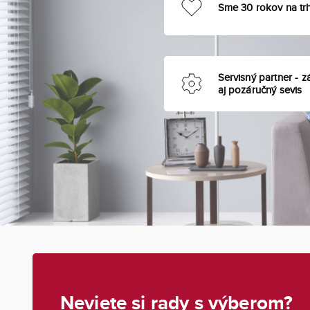
Sme 30 rokov na tr
Servisný partner - z
aj pozáručný sevis
Neviete si rady s výberom?