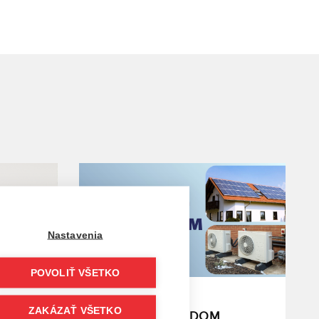
Nastavenia
POVOLIŤ VŠETKO
23. 09. 2025 | Blog
ZAKÁZAŤ VŠETKO
R290
Dotácia OBNOV DOM