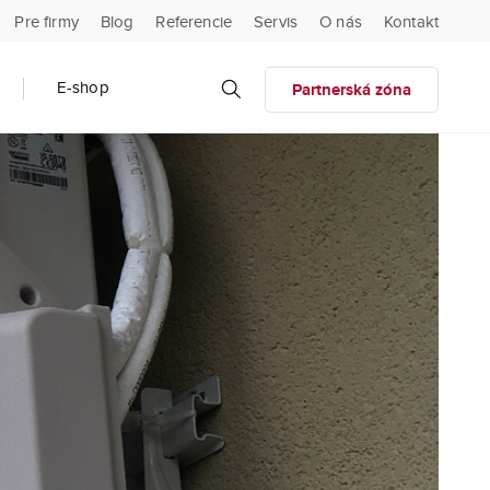
Pre firmy
Blog
Referencie
Servis
O nás
Kontakt
E-shop
Partnerská zóna