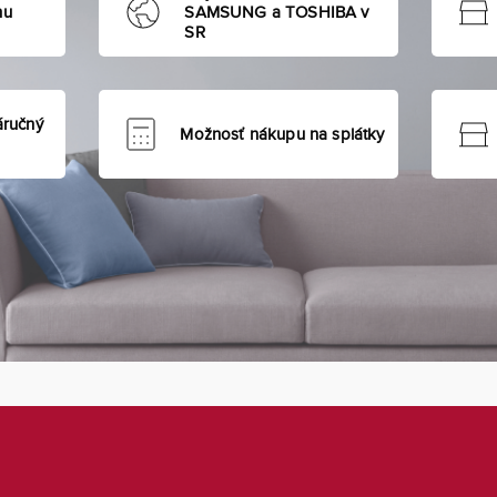
hu
SAMSUNG a TOSHIBA v
SR
áručný
Možnosť nákupu na splátky