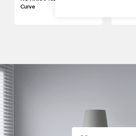
Curve
Samsun
a Prem