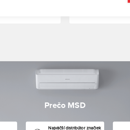
g WindFree™ Première
ière+
Prečo MSD
Najväčší distribútor značiek