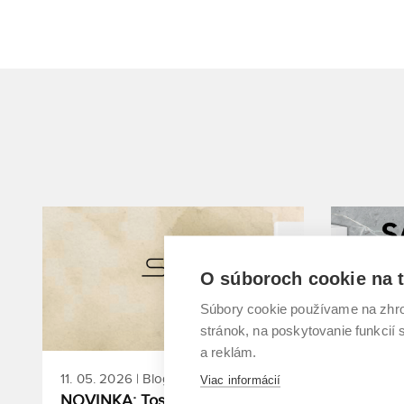
O súboroch cookie na t
Súbory cookie používame na zhro
stránok, na poskytovanie funkcií
a reklám.
11. 05. 2026 | Blog
21. 04. 2
Viac informácií
NOVINKA: Toshiba SHORAI
Spoznaj