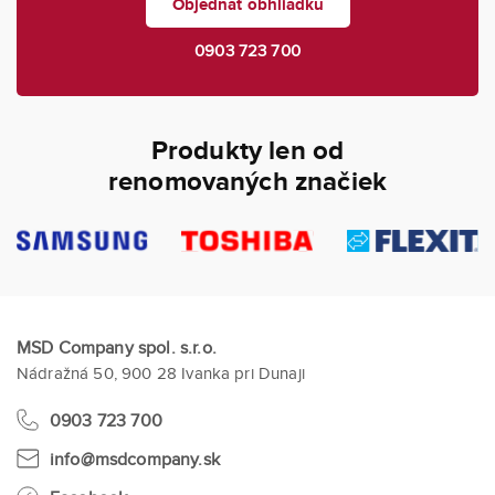
Objednať obhliadku
0903 723 700
Produkty len od
renomovaných značiek
MSD Company spol. s.r.o.
Nádražná 50, 900 28 Ivanka pri Dunaji
0903 723 700
info@msdcompany.sk