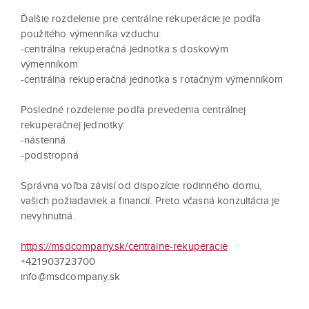
Ďalšie rozdelenie pre centrálne rekuperácie je podľa
použitého výmenníka vzduchu:
-centrálna rekuperačná jednotka s doskovým
výmenníkom
-centrálna rekuperačná jednotka s rotačným výmenníkom
Posledné rozdelenie podľa prevedenia centrálnej
rekuperačnej jednotky:
-nástenná
-podstropná
Správna voľba závisí od dispozície rodinného domu,
vašich požiadaviek a financií. Preto včasná konzultácia je
nevyhnutná.
https://msdcompany.sk/centralne-rekuperacie
+421903723700
info@msdcompany.sk