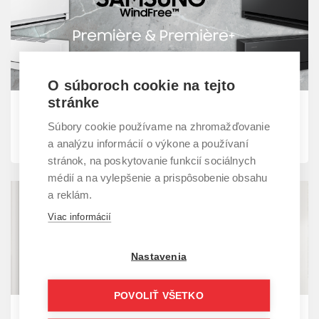
O súboroch cookie na tejto
stránke
21. 04. 2026 | Blog
Spoznajte prémiové novinky Samsung WindFree™
Súbory cookie používame na zhromažďovanie
Première a Première+
a analýzu informácií o výkone a používaní
stránok, na poskytovanie funkcií sociálnych
médií a na vylepšenie a prispôsobenie obsahu
a reklám.
Viac informácií
Nastavenia
POVOLIŤ VŠETKO
09. 10. 2025 | Blog